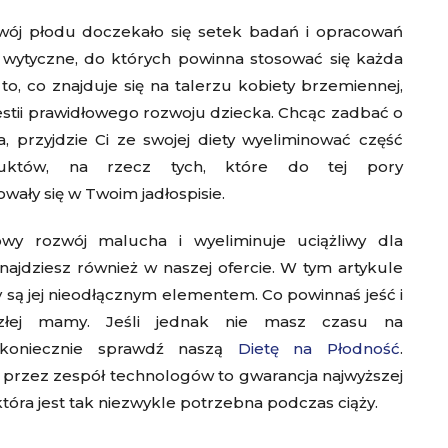
wój płodu doczekało się setek badań i opracowań
 wytyczne, do których powinna stosować się każda
o, co znajduje się na talerzu kobiety brzemiennej,
estii prawidłowego rozwoju dziecka. Chcąc zadbać o
 przyjdzie Ci ze swojej diety wyeliminować część
duktów, na rzecz tych, które do tej pory
ały się w Twoim jadłospisie.
wy rozwój malucha i wyeliminuje uciążliwy dla
najdziesz również w naszej ofercie. W tym artykule
y są jej nieodłącznym elementem. Co powinnaś jeść i
złej mamy. Jeśli jednak nie masz czasu na
 koniecznie sprawdź naszą
Dietę na Płodność
.
przez zespół technologów to gwarancja najwyższej
która jest tak niezwykle potrzebna podczas ciąży.