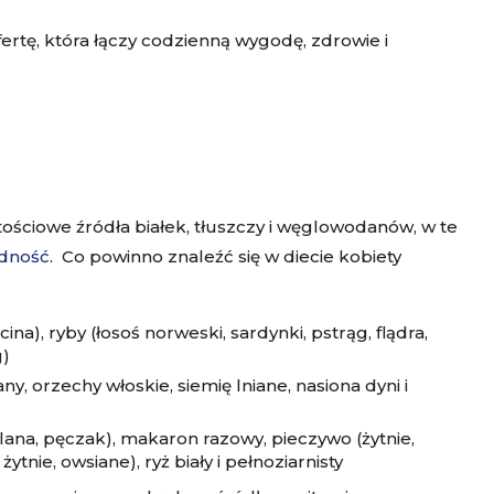
ertę, która łączy codzienną wygodę, zdrowie i
ościowe źródła białek, tłuszczy i węglowodanów, w te
odność
. Co powinno znaleźć się w diecie kobiety
ina), ryby (łosoś norweski, sardynki, pstrąg, flądra,
g)
any, orzechy włoskie, siemię lniane, nasiona dyni i
ana, pęczak), makaron razowy, pieczywo (żytnie,
ytnie, owsiane), ryż biały i pełnoziarnisty