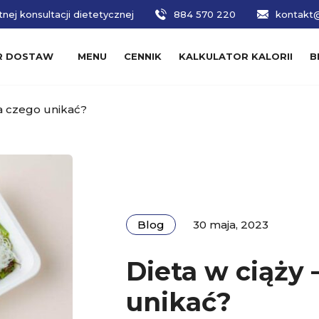
nej konsultacji dietetycznej
884 570 220
kontakt@
R DOSTAW
MENU
CENNIK
KALKULATOR KALORII
B
 a czego unikać?
Blog
30 maja, 2023
Dieta w ciąży 
unikać?