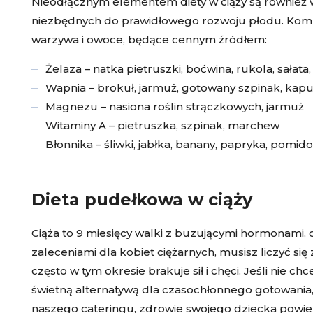
Nieodłącznym elementem diety w ciąży są również 
niezbędnych do prawidłowego rozwoju płodu. Kompon
warzywa i owoce, będące cennym źródłem:
Żelaza – natka pietruszki, boćwina, rukola, sałata
Wapnia – brokuł, jarmuż, gotowany szpinak, kapu
Magnezu – nasiona roślin strączkowych, jarmuż
Witaminy A – pietruszka, szpinak, marchew
Błonnika – śliwki, jabłka, banany, papryka, pomido
Dieta pudełkowa w ciąży
Ciąża to 9 miesięcy walki z buzującymi hormonami, 
zaleceniami dla kobiet ciężarnych, musisz liczyć si
często w tym okresie brakuje sił i chęci. Jeśli nie 
świetną alternatywą dla czasochłonnego gotowania,
naszego cateringu, zdrowie swojego dziecka powier