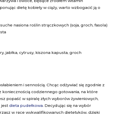
warzywa i owoce, będące źródłem witamin
ując dietę kobiety w ciąży, warto wzbogacić ją o
, suche nasiona roślin strączkowych (soja, groch, fasola)
sta
ry, jabłka, cytrusy, kiszona kapusta, groch
osłabieniem i sennością. Chcąc odżywiać się zgodnie z
ę z koniecznością codziennego gotowania, na które
chcesz popaść w spiralę złych wyborów żywieniowych,
 jest
dieta pudełkowa
. Decydując się na wybór
zasz w ręce wykwalifikowanych dietetyków, dzięki