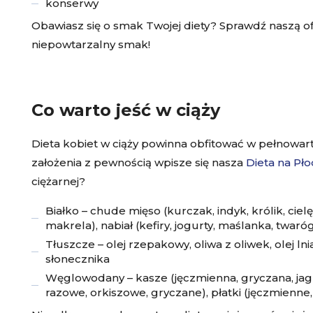
konserwy
Obawiasz się o smak Twojej diety? Sprawdź naszą of
niepowtarzalny smak!
Co warto jeść w ciąży
Dieta kobiet w ciąży powinna obfitować w pełnowart
założenia z pewnością wpisze się nasza
Dieta na Pł
ciężarnej?
Białko – chude mięso (kurczak, indyk, królik, cielęc
makrela), nabiał (kefiry, jogurty, maślanka, twaró
Tłuszcze – olej rzepakowy, oliwa z oliwek, olej lni
słonecznika
Węglowodany – kasze (jęczmienna, gryczana, jagl
razowe, orkiszowe, gryczane), płatki (jęczmienne, ż