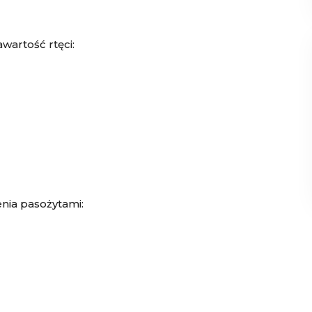
artość rtęci:
nia pasożytami: