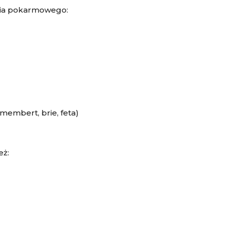
cia pokarmowego:
embert, brie, feta)
eż: