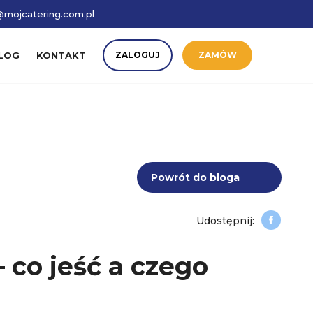
mojcatering.com.pl
LOG
KONTAKT
ZALOGUJ
ZAMÓW
Powrót do bloga
– co jeść a czego