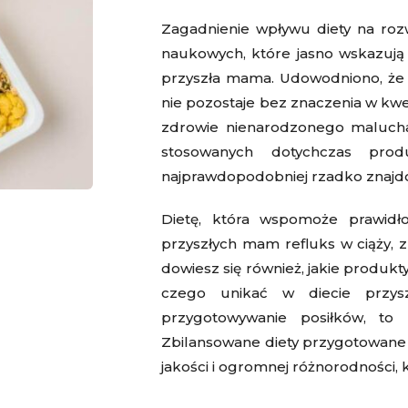
Zagadnienie wpływu diety na roz
naukowych, które jasno wskazują
przyszła mama. Udowodniono, że t
nie pozostaje bez znaczenia w kw
zdrowie nienarodzonego malucha,
stosowanych dotychczas pro
najprawdopodobniej rzadko znajdow
Dietę, która wspomoże prawidło
przyszłych mam
refluks w ciąży
,
z
dowiesz się również, jakie produkt
czego unikać w diecie przys
przygotowywanie posiłków, to
Zbilansowane diety przygotowane 
jakości i ogromnej różnorodności, 