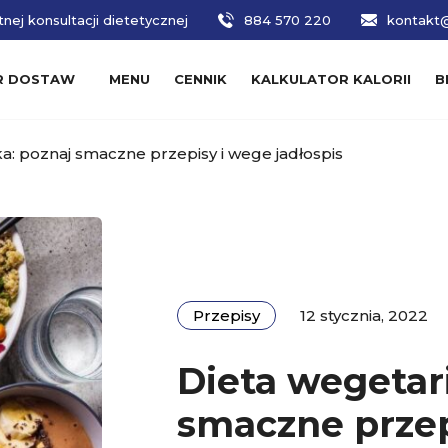
nej konsultacji dietetycznej
884 570 220
kontakt@
R DOSTAW
MENU
CENNIK
KALKULATOR KALORII
B
a: poznaj smaczne przepisy i wege jadłospis
Przepisy
12 stycznia, 2022
Dieta wegetar
smaczne przep