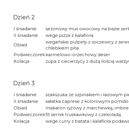
Dzień 2
I śniadanie
sezonowy mus owocowy na bazie se
II śniadanie
wege pizza z kalafiora
wegańskie pulpety z soczewicy z serem
Obiad
chlebkiem pita
Podwieczorek
karmelowo-orzechowy deser
Kolacja
zupa z ciecierzycy z dużą ilością warzy
Dzień 3
I śniadanie
szakszuka ze szpinakiem i razowym 
II śniadanie
sałatka caprese z kolorowymi pomido
Obiad
makaron ryżowy z marchewką, imbirem
Podwieczorek
fit sernik truskawkowy z czekoladą
Kolacja
wege curry z batata i kalafiora pod