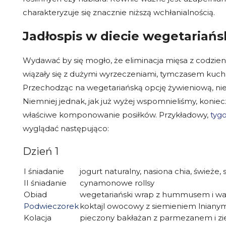
charakteryzuje się znacznie niższą wchłanialnością.
Jadłospis w diecie wegetariańs
Wydawać by się mogło, że eliminacja mięsa z codzi
wiązały się z dużymi wyrzeczeniami, tymczasem kuc
Przechodząc na wegetariańską opcję żywieniową, ni
Niemniej jednak, jak już wyżej wspomnieliśmy, konie
właściwe komponowanie posiłków. Przykładowy,
tygo
wyglądać następująco:
Dzień 1
I śniadanie
jogurt naturalny, nasiona chia, śwież
II śniadanie
cynamonowe rollsy
Obiad
wegetariański wrap z hummusem i w
Podwieczorek
koktajl owocowy z siemieniem lniany
Kolacja
pieczony bakłażan z parmezanem i zie