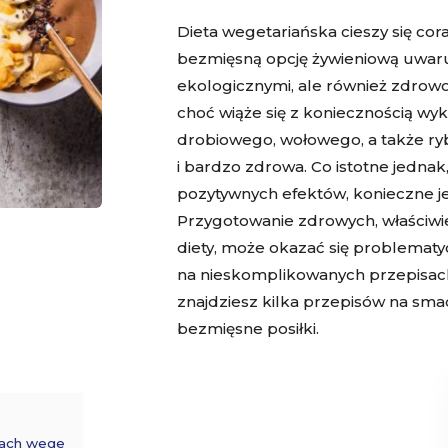
Dieta wegetariańska cieszy się cor
bezmięsną opcję żywieniową uwaru
ekologicznymi, ale również zdrowo
choć wiąże się z koniecznością w
drobiowego, wołowego, a także ry
i bardzo zdrowa. Co istotne jednak
pozytywnych efektów, konieczne j
Przygotowanie zdrowych, właściw
diety, może okazać się problemat
na nieskomplikowanych przepisach 
znajdziesz kilka przepisów na sm
bezmięsne posiłki.
sach wege