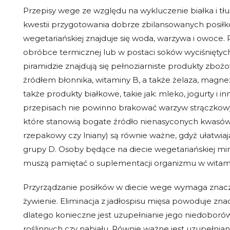
Przepisy wege ze względu na wykluczenie białka i t
kwestii przygotowania dobrze zbilansowanych posiłkó
wegetariańskiej znajduje się woda, warzywa i owoce.
obróbce termicznej lub w postaci soków wyciśniętyc
piramidzie znajdują się pełnoziarniste produkty zbo
źródłem błonnika, witaminy B, a także żelaza, magn
także produkty białkowe, takie jak: mleko, jogurty i 
przepisach nie powinno brakować warzyw strączkowych 
które stanowią bogate źródło nienasyconych kwasów tłu
rzepakowy czy lniany) są równie ważne, gdyż ułatwiają
grupy D. Osoby będące na diecie wegetariańskiej 
muszą pamiętać o suplementacji organizmu w witami
Przyrządzanie posiłków w diecie wege wymaga znacz
żywienie. Eliminacja z jadłospisu mięsa powoduje zna
dlatego konieczne jest uzupełnianie jego niedoboró
roślinnych czy nabiału. Równie ważne jest uzupełnia