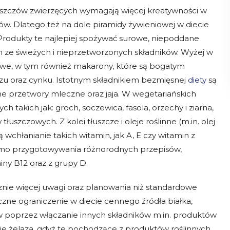
łuszczów zwierzęcych wymagają więcej kreatywności w
w. Dlatego też na dole piramidy żywieniowej w diecie
 Produkty te najlepiej spożywać surowe, niepoddane
h ze świeżych i nieprzetworzonych składników. Wyżej w
żowe, w tym również makarony, które są bogatym
ezu oraz cynku. Istotnym składnikiem bezmięsnej
diety
są
inne przetwory mleczne oraz jaja. W wegetariańskich
takich jak: groch, soczewica, fasola, orzechy i ziarna,
szczowych. Z kolei tłuszcze i oleje roślinne (m.in. olej
 wchłanianie takich witamin, jak A, E czy witamin z
mimo przygotowywania różnorodnych przepisów,
ny B12 oraz z grupy D.
nie więcej uwagi oraz planowania niż standardowe
czne ograniczenie w diecie cennego źródła białka,
w poprzez włączanie innych składników m.in. produktów
nie żelaza, gdyż te pochodzące z produktów roślinnych