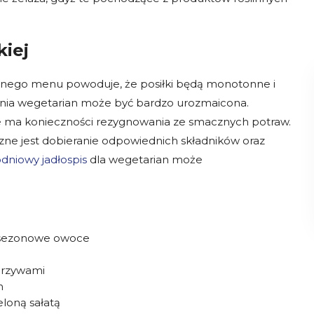
kiej
ennego menu powoduje, że posiłki będą monotonne i
hnia wegetarian może być bardzo urozmaicona.
e ma konieczności rezygnowania ze smacznych potraw.
czne jest dobieranie odpowiednich składników oraz
dniowy jadłospis
dla wegetarian może
e, sezonowe owoce
arzywami
m
loną sałatą