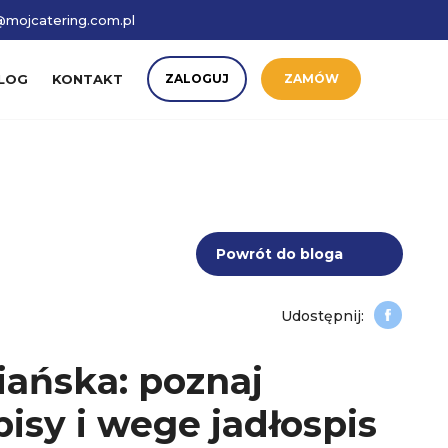
mojcatering.com.pl
LOG
KONTAKT
ZALOGUJ
ZAMÓW
Powrót do bloga
iańska: poznaj
isy i wege jadłospis