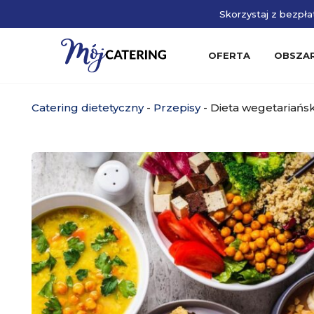
Skorzystaj z bezpłat
OFERTA
OBSZA
Catering dietetyczny
-
Przepisy
-
Dieta wegetariańsk