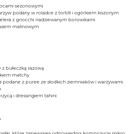
wocami sezonowymi
warzyw podany w roladce z tortilli i ogórkiem kiszonym
elera z gnocchi nadziewanym borowikami
musem malinowym
i
y z bułeczką razową
tkiem matchy
nii podane z puree ze słodkich ziemniaków i warzywami
m
rzycą i dressingiem tahini
e
osiłki, które zapewniają odpowiednią kompozycję mikro