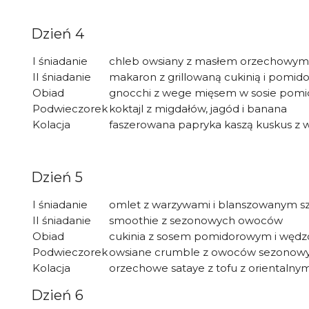
Dzień 4
I śniadanie
chleb owsiany z masłem orzechowym i
II śniadanie
makaron z grillowaną cukinią i pomid
Obiad
gnocchi z wege mięsem w sosie pom
Podwieczorek
koktajl z migdałów, jagód i banana
Kolacja
faszerowana papryka kaszą kuskus z 
Dzień 5
I śniadanie
omlet z warzywami i blanszowanym s
II śniadanie
smoothie z sezonowych owoców
Obiad
cukinia z sosem pomidorowym i wędzo
Podwieczorek
owsiane crumble z owoców sezonow
Kolacja
orzechowe sataye z tofu z orientaln
Dzień 6