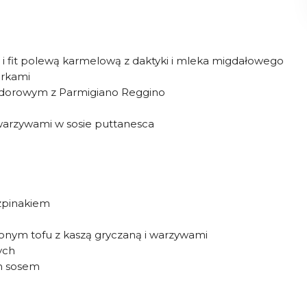
 fit polewą karmelową z daktyki i mleka migdałowego
orkami
idorowym z Parmigiano Reggino
warzywami w sosie puttanesca
zpinakiem
nym tofu z kaszą gryczaną i warzywami
ych
ym sosem