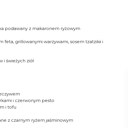
rka podawany z makaronem ryżowym
 feta, grillowanymi warzywami, sosem tzatzikii i
w i świeżych ziół
pieczywem
rkami i czerwonym pesto
 i tofu
awane z czarnym ryżem jaśminowym