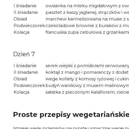
I śniadanie
owsianka na mleku migdałowym z o
II śniadanie
pasztet z kaszy jaglanej, strączków i 
Obiad
marchew karmelizowana na musie z s
Podwieczorek
czekoladowe brownie z buraków z 
Kolacja
francuska zupa cebulowa z grzankam
Dzień 7
I śniadanie
serek wiejski z pomidorami serwowan
II śniadanie
koktajl z mango i pomaranczy z doda
Obiad
wege kotlety z komosy ryżowej i cuki
Podwieczorek
budyń waniliowy z musem malinowy
Kolacja
sałatka z pieczonym kalafiorem, ciecie
Proste przepisy wegetariański
Istnieje wiele przepisów na proste i smaczne wege p