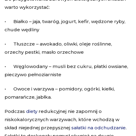
warto wykorzystać:
• Białko – jaja, twaróg, jogurt, kefir, wędzone ryby,
chude wędliny
• Tłuszcze – awokado, oliwki, oleje roślinne,
orzechy pestki, masło orzechowe
• Węglowodany – musli bez cukru, płatki owsiane,
pieczywo pełnoziarniste
• Owoce i warzywa – pomidory, ogórki, kiełki,
pomarańcze, jabłka.
Podczas
diety
redukcyjnej nie zapomnij o
niskokalorycznych warzywach, które wchodzą w
skład niejednej przepysznej
sałatki na odchudzanie
.
Sałatki to doskonały pomysł również na drugie