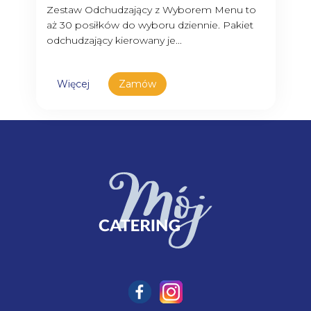
Zestaw Odchudzający z Wyborem Menu to
aż 30 posiłków do wyboru dziennie. Pakiet
odchudzający kierowany je...
Więcej
Zamów