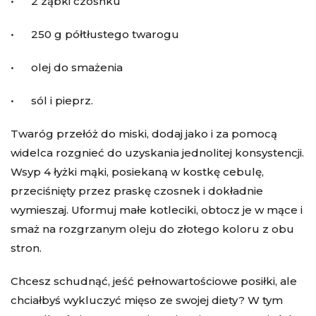
• 2 ząbki czosnku
• 250 g półtłustego twarogu
• olej do smażenia
• sól i pieprz.
Twaróg przełóż do miski, dodaj jako i za pomocą
widelca rozgnieć do uzyskania jednolitej konsystencji.
Wsyp 4 łyżki mąki, posiekaną w kostkę cebulę,
przeciśnięty przez praskę czosnek i dokładnie
wymieszaj. Uformuj małe kotleciki, obtocz je w mące i
smaż na rozgrzanym oleju do złotego koloru z obu
stron.
Chcesz schudnąć, jeść pełnowartościowe posiłki, ale
chciałbyś wykluczyć mięso ze swojej diety? W tym