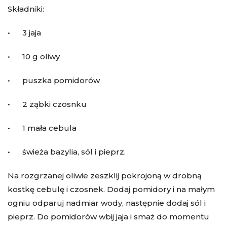
Składniki:
• 3 jaja
• 10 g oliwy
• puszka pomidorów
• 2 ząbki czosnku
• 1 mała cebula
• świeża bazylia, sól i pieprz.
Na rozgrzanej oliwie zeszklij pokrojoną w drobną
kostkę cebulę i czosnek. Dodaj pomidory i na małym
ogniu odparuj nadmiar wody, następnie dodaj sól i
pieprz. Do pomidorów wbij jaja i smaż do momentu