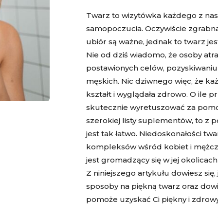
Twarz to wizytówka każdego z nas,
samopoczucia. Oczywiście zgrabna 
ubiór są ważne, jednak to twarz je
Nie od dziś wiadomo, że osoby atra
postawionych celów, pozyskiwaniu
męskich. Nic dziwnego więc, że każ
kształt i wyglądała zdrowo. O ile 
skutecznie wyretuszować za pom
szerokiej listy suplementów, to z
jest tak łatwo. Niedoskonałości tw
kompleksów wśród kobiet i mężczy
jest gromadzący się w jej okolica
Z niniejszego artykułu dowiesz si
sposoby na piękną twarz oraz dowi
pomoże uzyskać Ci piękny i zdrowy 