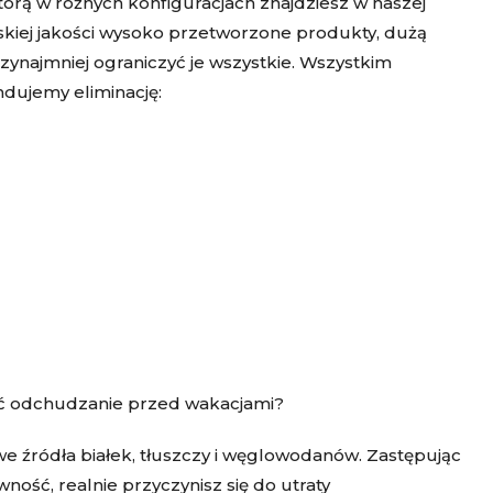
tórą w różnych konfiguracjach znajdziesz w naszej
niskiej jakości wysoko przetworzone produkty, dużą
przynajmniej ograniczyć je wszystkie. Wszystkim
dujemy eliminację:
zyć odchudzanie przed wakacjami?
e źródła białek, tłuszczy i węglowodanów. Zastępując
ość, realnie przyczynisz się do utraty