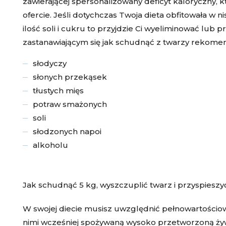
zawierającej spersonalizowany deficyt kaloryczny, k
ofercie. Jeśli dotychczas Twoja dieta obfitowała w 
ilość soli i cukru to przyjdzie Ci wyeliminować lub 
zastanawiającym się jak schudnąć z twarzy rekomen
słodyczy
słonych przekąsek
tłustych mięs
potraw smażonych
soli
słodzonych napoi
alkoholu
Jak schudnąć 5 kg, wyszczuplić twarz i przyspies
W swojej diecie musisz uwzględnić pełnowartościow
nimi wcześniej spożywaną wysoko przetworzoną żywn