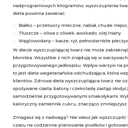
nadprogramowych kilogramów, wyszczuplenia twarz
dieta powinna zawierać:
Białko – przetwory mleczne, nabiał, chude mięso, r
Tłuszcze – oliwa z oliwek, awokado, olej lniany
Węglowodany – kasze, ryż, pełnoziarniste piecz
W diecie wyszczuplającej twarz nie może zabraknąć 
błonnika. Wszystkie z nich znajdują się w warzywa
przygotowywanego jadłospisu. Wpływ warzyw na pr
to jest dieta wegetariańska odchudzająca, która ws
klientów. Zdrowa dieta wyszczuplająca twarz nie oz
spożywane ciasta, batony i czekoladę zastąp słody
samodzielnie przygotowywanymi smakołykami. Wyko
kaloryczny zamiennik cukru, znacząco zmniejszysz i
Zmagasz się z nadwagą? Nie wiesz jak wyszczuplić
czasu na codzienne planowanie posiłków i gotowanie