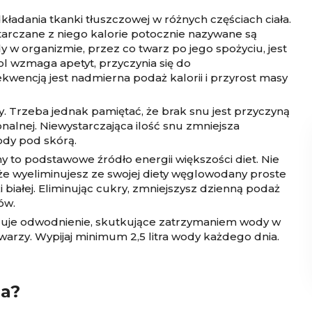
kładania tkanki tłuszczowej w różnych częściach ciała.
tarczane z niego kalorie potocznie nazywane są
w organizmie, przez co twarz po jego spożyciu, jest
ol wzmaga apetyt, przyczynia się do
encją jest nadmierna podaż kalorii i przyrost masy
ny. Trzeba jednak pamiętać, że brak snu jest przyczyną
alnej. Niewystarczająca ilość snu zmniejsza
ody pod skórą.
to podstawowe źródło energii większości diet. Nie
 że wyeliminujesz ze swojej diety węglowodany proste
białej. Eliminując cukry, zmniejszysz dzienną podaż
ów.
duje odwodnienie, skutkujące zatrzymaniem wody w
warzy. Wypijaj minimum 2,5 litra wody każdego dnia.
ia?