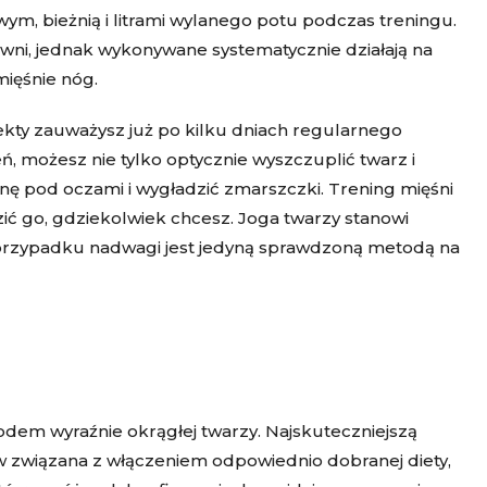
wym, bieżnią i litrami wylanego potu podczas treningu.
łowni, jednak wykonywane systematycznie działają na
mięśnie nóg.
efekty zauważysz już po kilku dniach regularnego
, możesz nie tylko optycznie wyszczuplić twarz i
nę pod oczami i wygładzić zmarszczki. Trening mięśni
ić go, gdziekolwiek chcesz. Joga twarzy stanowi
w przypadku nadwagi jest jedyną sprawdzoną metodą na
dem wyraźnie okrągłej twarzy. Najskuteczniejszą
ów związana z włączeniem odpowiednio dobranej diety,