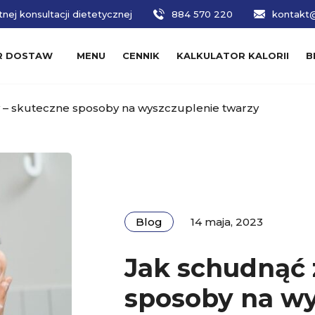
nej konsultacji dietetycznej
884 570 220
kontakt@
R DOSTAW
MENU
CENNIK
KALKULATOR KALORII
B
 – skuteczne sposoby na wyszczuplenie twarzy
Blog
14 maja, 2023
Jak schudnąć 
sposoby na wy