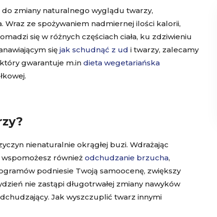
ię do zmiany naturalnego wyglądu twarzy,
Wraz ze spożywaniem nadmiernej ilości kalorii,
madzi się w różnych częściach ciała, ku zdziwieniu
anawiającym się
jak schudnąć z ud
i twarzy, zalecamy
 który gwarantuje m.in
dieta wegetariańska
kowej.
rzy?
zyczyn nienaturalnie okrągłej buzi. Wdrażając
ale wspomożesz również
odchudzanie brzucha
,
ilogramów podniesie Twoją samoocenę, zwiększy
 tydzień nie zastąpi długotrwałej zmiany nawyków
odchudzający. Jak wyszczuplić twarz innymi