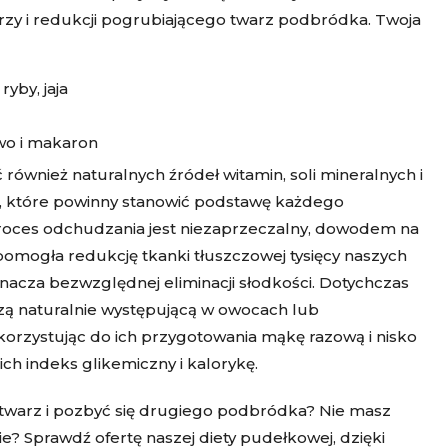
y i redukcji pogrubiającego twarz podbródka. Twoja
yby, jaja
ywo i makaron
również naturalnych źródeł witamin, soli mineralnych i
ch, które powinny stanowić podstawę każdego
oces odchudzania jest niezaprzeczalny, dowodem na
pomogła redukcję tkanki tłuszczowej tysięcy naszych
nacza bezwzględnej eliminacji słodkości. Dotychczas
czą naturalnie występującą w owocach lub
rzystując do ich przygotowania mąkę razową i nisko
ch indeks glikemiczny i kalorykę.
 twarz i pozbyć się drugiego podbródka? Nie masz
? Sprawdź ofertę naszej diety pudełkowej, dzięki