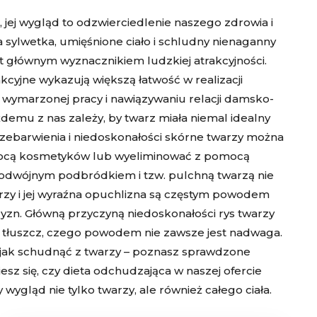
 jej wygląd to odzwierciedlenie naszego zdrowia i
sylwetka, umięśnione ciało i schludny nienaganny
st głównym wyznacznikiem ludzkiej atrakcyjności.
kcyjne wykazują większą łatwość w realizacji
 wymarzonej pracy i nawiązywaniu relacji damsko-
demu z nas zależy, by twarz miała niemal idealny
przebarwienia i niedoskonałości skórne twarzy można
ocą kosmetyków lub wyeliminować z pomocą
 podwójnym podbródkiem i tzw. pulchną twarzą nie
arzy i jej wyraźna opuchlizna są częstym powodem
zn. Główną przyczyną niedoskonałości rys twarzy
ch tłuszcz, czego powodem nie zawsze jest nadwaga.
ę, jak schudnąć z twarzy – poznasz sprawdzone
esz się, czy
dieta odchudzająca
w naszej ofercie
wygląd nie tylko twarzy, ale również całego ciała.