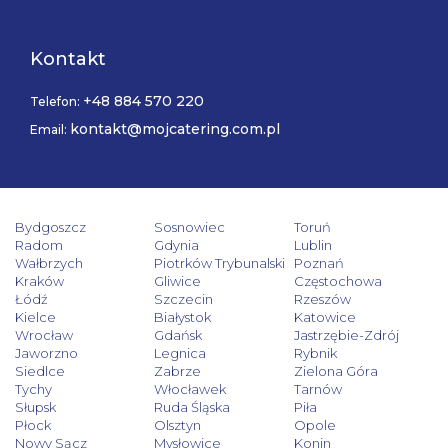
Kontakt
+48 884 570 220
Telefon:
kontakt@mojcatering.com.pl
Email:
Bydgoszcz
Sosnowiec
Toruń
Radom
Gdynia
Lublin
Wałbrzych
Piotrków Trybunalski
Poznań
Kraków
Gliwice
Częstochowa
Łódź
Szczecin
Rzeszów
Kielce
Białystok
Katowice
Wrocław
Gdańsk
Jastrzębie-Zdrój
Jaworzno
Legnica
Rybnik
Siedlce
Zabrze
Zielona Góra
Tychy
Włocławek
Tarnów
Słupsk
Ruda Śląska
Piła
Płock
Olsztyn
Opole
Nowy Sącz
Mysłowice
Konin