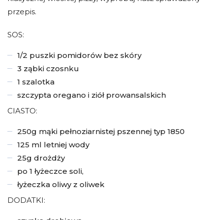
przepis.
SOS:
1/2 puszki pomidorów bez skóry
3 ząbki czosnku
1 szalotka
szczypta oregano i ziół prowansalskich
CIASTO:
250g mąki pełnoziarnistej pszennej typ 1850
125 ml letniej wody
25g drożdży
po 1 łyżeczce soli,
łyżeczka oliwy z oliwek
DODATKI: