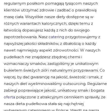
regularnym posiłkom pomagają tysiącom naszych
klientów utrzymać zdrowie i zadbać o prawidłową
masę ciała. Wszystkie nasze diety dostępne są w
różnych wariantach kalorycznych, dzięki temu z
łatwością dopasujesz każdą z nich do swojego
zapotrzebowania. Nasz
catering
przygotowujemy z
najwyższej jakości składników, z dbałością o każdy
nawet najmniejszy aspekt zdrowotności. W naszych
pudełkach nie znajdziesz zbędnej chemii i
wzmacniaczy smaków, zastąpiliśmy je unikatowym
bukietem świeżych ziół i naturalnymi przyprawami. Co
więcej, by dać gwarancję na jakość, świeżość i smak, z
naszych diet wyeliminowaliśmy outsourcing. Regularne
zabiegi poprawiające jakość, unikatowy smak i bogata
oferta
połączone z atrakcyjnym cennikiem sprawiły, że
nasza dieta pudełkowa stała się najchętniej
wybieranym cateringiem w Polsce. Wejdź na naszą