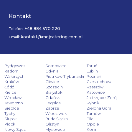
Kontakt
+48 884 570 220
Telefon:
kontakt@mojcatering.com.pl
Email:
Bydgoszcz
Sosnowiec
Toruń
Radom
Gdynia
Lublin
Wałbrzych
Piotrków Trybunalski
Poznań
Kraków
Gliwice
Częstochowa
Łódź
Szczecin
Rzeszów
Kielce
Białystok
Katowice
Wrocław
Gdańsk
Jastrzębie-Zdrój
Jaworzno
Legnica
Rybnik
Siedlce
Zabrze
Zielona Góra
Tychy
Włocławek
Tarnów
Słupsk
Ruda Śląska
Piła
Płock
Olsztyn
Opole
Nowy Sącz
Mysłowice
Konin