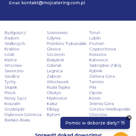
kontakt@mojcatering.com.pl
Email:
Bydgoszcz
Sosnowiec
Toruń
Radom
Gdynia
Lublin
Wałbrzych
Piotrków Trybunalski
Poznań
Kraków
Gliwice
Częstochowa
Łódź
Szczecin
Rzeszów
Kielce
Białystok
Katowice
Wrocław
Gdańsk
Jastrzębie-Zdrój
Jaworzno
Legnica
Rybnik
Siedlce
Zabrze
Zielona Góra
Tychy
Włocławek
Tarnów
Słupsk
Ruda Śląska
Piła
Płock
Olsztyn
Opole
Nowy Sącz
Mysłowice
Konin
Koszalin
Kalisz
Jelenia Góra
Grudziądz
Elbląg
Gorzów Wielkopolski
Dąbrowa Górnicza
Bytom
Chorzów
Bielsko-Biała
Sprawdź dokąd dowozimy!