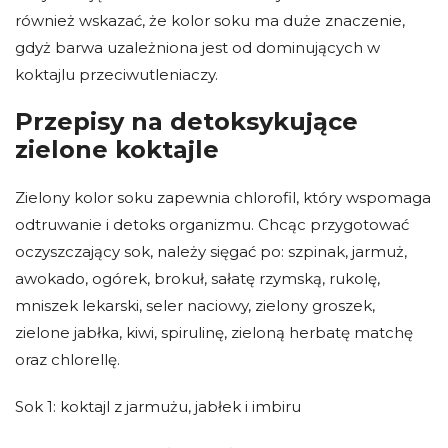
również wskazać, że kolor soku ma duże znaczenie,
gdyż barwa uzależniona jest od dominujących w
koktajlu przeciwutleniaczy.
Przepisy na detoksykujące
zielone koktajle
Zielony kolor soku zapewnia chlorofil, który wspomaga
odtruwanie i detoks organizmu. Chcąc przygotować
oczyszczający sok, należy sięgać po: szpinak, jarmuż,
awokado, ogórek, brokuł, sałatę rzymską, rukolę,
mniszek lekarski, seler naciowy, zielony groszek,
zielone jabłka, kiwi, spirulinę, zieloną herbatę matchę
oraz chlorellę.
Sok 1: koktajl z jarmużu, jabłek i imbiru