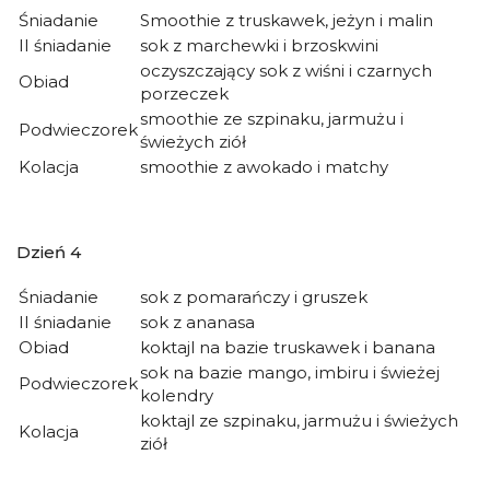
Śniadanie
Smoothie z truskawek, jeżyn i malin
II śniadanie
sok z marchewki i brzoskwini
oczyszczający sok z wiśni i czarnych
Obiad
porzeczek
smoothie ze szpinaku, jarmużu i
Podwieczorek
świeżych ziół
Kolacja
smoothie z awokado i matchy
Dzień 4
Śniadanie
sok z pomarańczy i gruszek
II śniadanie
sok z ananasa
Obiad
koktajl na bazie truskawek i banana
sok na bazie mango, imbiru i świeżej
Podwieczorek
kolendry
koktajl ze szpinaku, jarmużu i świeżych
Kolacja
ziół