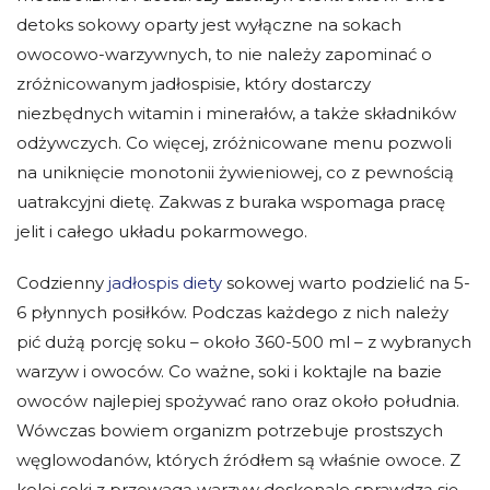
detoks sokowy oparty jest wyłączne na sokach
owocowo-warzywnych, to nie należy zapominać o
zróżnicowanym jadłospisie, który dostarczy
niezbędnych witamin i minerałów, a także składników
odżywczych. Co więcej, zróżnicowane menu pozwoli
na uniknięcie monotonii żywieniowej, co z pewnością
uatrakcyjni dietę. Zakwas z buraka wspomaga pracę
jelit i całego układu pokarmowego.
Codzienny
jadłospis diety
sokowej warto podzielić na 5-
6 płynnych posiłków. Podczas każdego z nich należy
pić dużą porcję soku – około 360-500 ml – z wybranych
warzyw i owoców. Co ważne, soki i koktajle na bazie
owoców najlepiej spożywać rano oraz około południa.
Wówczas bowiem organizm potrzebuje prostszych
węglowodanów, których źródłem są właśnie owoce. Z
kolei soki z przewagą warzyw doskonale sprawdzą się