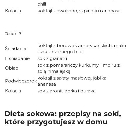
chili
Kolacja
koktajl z awokado, szpinaku i ananasa
Dzień 7
koktajl z borówek amerykańskich, malin
Śniadanie
i sok z czarnego bzu
II śniadanie
sok z granatu
sok z pomarańczy kurkumy i imbiru z
Obiad
solą himalajską
koktajl z sałaty masłowej, jabłka i
Podwieczorek
ananasa
Kolacja
sok z aronii, jabłka i buraka
Dieta sokowa: przepisy na soki,
które przygotujesz w domu