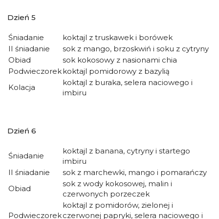
Dzień 5
Śniadanie
koktajl z truskawek i borówek
II śniadanie
sok z mango, brzoskwiń i soku z cytryny
Obiad
sok kokosowy z nasionami chia
Podwieczorek
koktajl pomidorowy z bazylią
koktajl z buraka, selera naciowego i
Kolacja
imbiru
Dzień 6
koktajl z banana, cytryny i startego
Śniadanie
imbiru
II śniadanie
sok z marchewki, mango i pomarańczy
sok z wody kokosowej, malin i
Obiad
czerwonych porzeczek
koktajl z pomidorów, zielonej i
Podwieczorek
czerwonej papryki, selera naciowego i