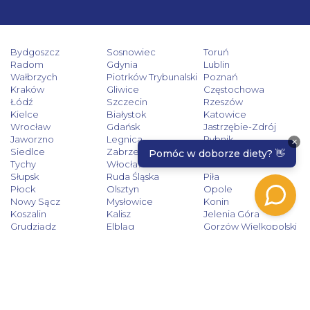
Bydgoszcz
Sosnowiec
Toruń
Radom
Gdynia
Lublin
Wałbrzych
Piotrków Trybunalski
Poznań
Kraków
Gliwice
Częstochowa
Łódź
Szczecin
Rzeszów
Kielce
Białystok
Katowice
Wrocław
Gdańsk
Jastrzębie-Zdrój
Jaworzno
Legnica
Rybnik
Siedlce
Zabrze
Zielona Góra
Tychy
Włocławek
Tarnów
Słupsk
Ruda Śląska
Piła
Płock
Olsztyn
Opole
Nowy Sącz
Mysłowice
Konin
Koszalin
Kalisz
Jelenia Góra
Grudziądz
Elbląg
Gorzów Wielkopolski
Dąbrowa Górnicza
Bytom
Chorzów
Bielsko-Biała
Sprawdź dokąd dowozimy!