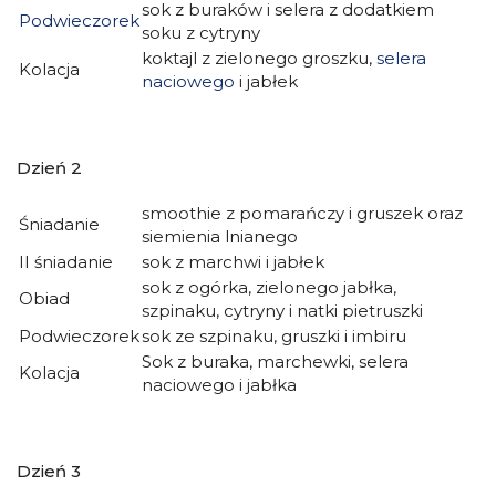
sok z buraków i selera z dodatkiem
Podwieczorek
soku z cytryny
koktajl z zielonego groszku,
selera
Kolacja
naciowego
i jabłek
Dzień 2
smoothie z pomarańczy i gruszek oraz
Śniadanie
siemienia lnianego
II śniadanie
sok z marchwi i jabłek
sok z ogórka, zielonego jabłka,
Obiad
szpinaku, cytryny i natki pietruszki
Podwieczorek
sok ze szpinaku, gruszki i imbiru
Sok z buraka, marchewki, selera
Kolacja
naciowego i jabłka
Dzień 3