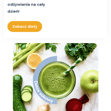
odżywiania na cały
dzień!
Zobacz diety