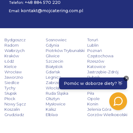
+48 884 570 220
Telefon:
kontakt@mojcatering.com.pl
Email:
Bydgoszcz
Sosnowiec
Toruń
Radom
Gdynia
Lublin
Wałbrzych
Piotrków Trybunalski
Poznań
Kraków
Gliwice
Częstochowa
Łódź
Szczecin
Rzeszów
Kielce
Białystok
Katowice
Wrocław
Gdańsk
Jastrzębie-Zdrój
Jaworzno
Legnica
Rybnik
Siedlce
Zabrze
Zielona Góra
Tychy
Włocławek
Tarnów
Słupsk
Ruda Śląska
Piła
Płock
Olsztyn
Opole
Nowy Sącz
Mysłowice
Konin
Koszalin
Kalisz
Jelenia Góra
Grudziądz
Elbląg
Gorzów Wielkopolski
Dąbrowa Górnicza
Bytom
Chorzów
Bielsko-Biała