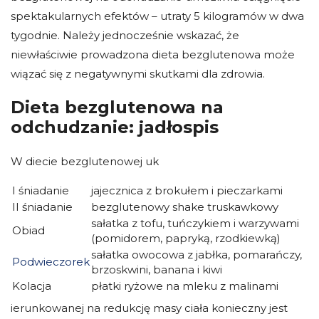
spektakularnych efektów – utraty 5 kilogramów w dwa
tygodnie. Należy jednocześnie wskazać, że
niewłaściwie prowadzona dieta bezglutenowa może
wiązać się z negatywnymi skutkami dla zdrowia.
Dieta bezglutenowa na
odchudzanie: jadłospis
W diecie bezglutenowej uk
I śniadanie
jajecznica z brokułem i pieczarkami
II śniadanie
bezglutenowy shake truskawkowy
sałatka z tofu, tuńczykiem i warzywami
Obiad
(pomidorem, papryką, rzodkiewką)
sałatka owocowa z jabłka, pomarańczy,
Podwieczorek
brzoskwini, banana i kiwi
Kolacja
płatki ryżowe na mleku z malinami
ierunkowanej na redukcję masy ciała konieczny jest