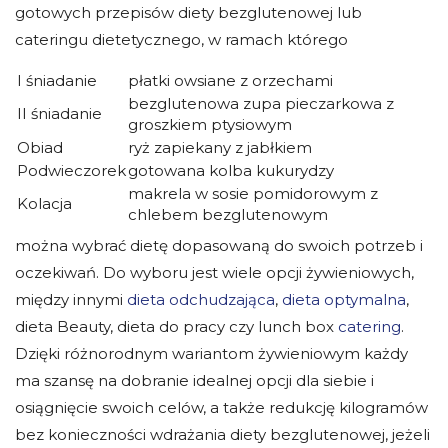
gotowych
przepisów diety bezglutenowej
lub
cateringu dietetycznego, w ramach którego
I śniadanie
płatki owsiane z orzechami
bezglutenowa zupa pieczarkowa z
II śniadanie
groszkiem ptysiowym
Obiad
ryż zapiekany z jabłkiem
Podwieczorek
gotowana kolba kukurydzy
makrela w sosie pomidorowym z
Kolacja
chlebem bezglutenowym
można wybrać dietę dopasowaną do swoich potrzeb i
oczekiwań. Do wyboru jest wiele opcji żywieniowych,
między innymi
dieta odchudzająca
,
dieta optymalna
,
dieta Beauty,
dieta do pracy
czy
lunch b
ox
catering
.
Dzięki różnorodnym wariantom żywieniowym każdy
ma szansę na dobranie idealnej opcji dla siebie i
osiągnięcie swoich celów, a także redukcję kilogramów
bez konieczności wdrażania diety bezglutenowej, jeżeli