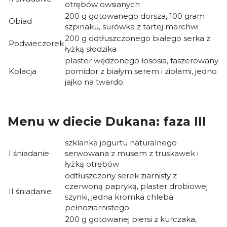
otrębów owsianych
200 g gotowanego dorsza, 100 gram
Obiad
szpinaku, surówka z tartej marchwi
200 g odtłuszczonego białego serka z
Podwieczorek
łyżką słodzika
plaster wędzonego łososia, faszerowany
Kolacja
pomidor z białym serem i ziołami, jedno
jajko na twardo.
Menu w diecie Dukana: faza III
szklanka jogurtu naturalnego
I śniadanie
serwowana z musem z truskawek i
łyżką otrębów
odtłuszczony serek ziarnisty z
czerwoną papryką, plaster drobiowej
II śniadanie
szynki, jedna kromka chleba
pełnoziarnistego
200 g gotowanej piersi z kurczaka,