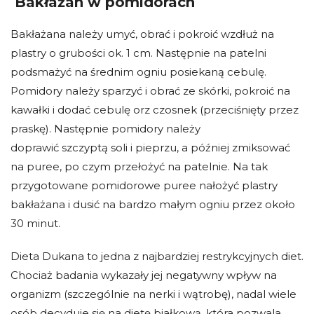
Bakłażan w pomidorach
Bakłażana należy umyć, obrać i pokroić wzdłuż na
plastry o grubości ok. 1 cm. Następnie na patelni
podsmażyć na średnim ogniu posiekaną cebulę.
Pomidory należy sparzyć i obrać ze skórki, pokroić na
kawałki i dodać cebulę orz czosnek (przeciśnięty przez
praskę). Następnie pomidory należy
doprawić szczyptą soli i pieprzu, a później zmiksować
na puree, po czym przełożyć na patelnie. Na tak
przygotowane pomidorowe puree nałożyć plastry
bakłażana i dusić na bardzo małym ogniu przez około
30 minut.
Dieta Dukana to jedna z najbardziej restrykcyjnych diet.
Chociaż badania wykazały jej negatywny wpływ na
organizm (szczególnie na nerki i wątrobę), nadal wiele
osób decyduje się na dietę białkową, która pozwala