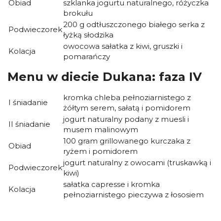
Obiad
szklanka jogurtu naturalnego, różyczka
brokułu
200 g odtłuszczonego białego serka z
Podwieczorek
łyżką słodzika
owocowa sałatka z kiwi, gruszki i
Kolacja
pomarańczy
Menu w diecie Dukana: faza IV
kromka chleba pełnoziarnistego z
I śniadanie
żółtym serem, sałatą i pomidorem
jogurt naturalny podany z muesli i
II śniadanie
musem malinowym
100 gram grillowanego kurczaka z
Obiad
ryżem i pomidorem
jogurt naturalny z owocami (truskawką i
Podwieczorek
kiwi)
sałatka capresse i kromka
Kolacja
pełnoziarnistego pieczywa z łososiem