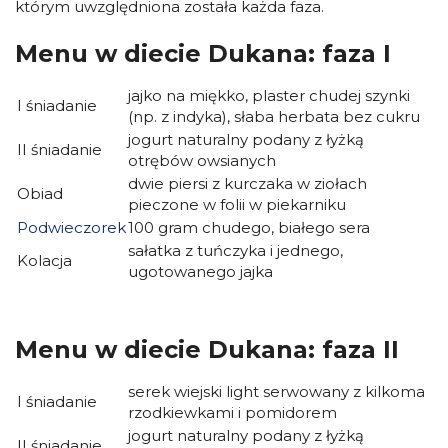
którym uwzględniona została każda faza.
Menu w diecie Dukana: faza I
jajko na miękko, plaster chudej szynki
I śniadanie
(np. z indyka), słaba herbata bez cukru
jogurt naturalny podany z łyżką
II śniadanie
otrębów owsianych
dwie piersi z kurczaka w ziołach
Obiad
pieczone w folii w piekarniku
Podwieczorek
100 gram chudego, białego sera
sałatka z tuńczyka i jednego,
Kolacja
ugotowanego jajka
Menu w diecie Dukana: faza II
serek wiejski light serwowany z kilkoma
I śniadanie
rzodkiewkami i pomidorem
jogurt naturalny podany z łyżką
II śniadanie