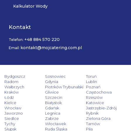
Kalkulator Wody
Kontakt
+48 884 570 220
Telefon:
kontakt@mojcatering.com.pl
Email:
Bydgoszcz
Sosnowiec
Toruń
Radom
Gdynia
Lublin
Wałbrzych
Piotrków Trybunalski
Poznań
Kraków
Gliwice
Częstochowa
Łódź
Szczecin
Rzeszów
Kielce
Białystok
Katowice
Wrocław
Gdańsk
Jastrzębie-Zdrój
Jaworzno
Legnica
Rybnik
Siedlce
Zabrze
Zielona Góra
Tychy
Włocławek
Tarnów
Słupsk
Ruda Śląska
Piła