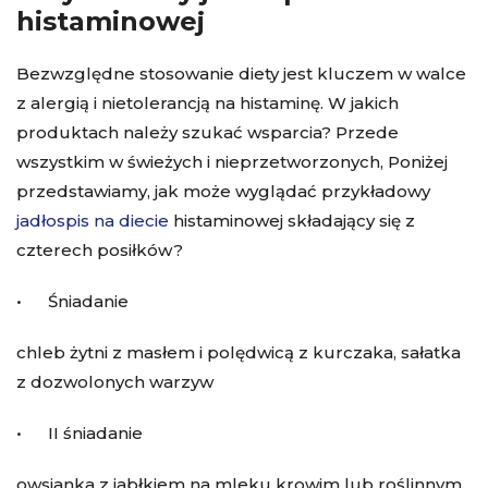
histaminowej
Bezwzględne stosowanie diety jest kluczem w walce
z alergią i nietolerancją na histaminę. W jakich
produktach należy szukać wsparcia? Przede
wszystkim w świeżych i nieprzetworzonych, Poniżej
przedstawiamy, jak może wyglądać przykładowy
jadłospis na diecie
histaminowej składający się z
czterech posiłków?
• Śniadanie
chleb żytni z masłem i polędwicą z kurczaka, sałatka
z dozwolonych warzyw
• II śniadanie
owsianka z jabłkiem na mleku krowim lub roślinnym