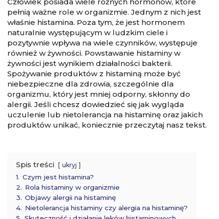
Człowiek posiada wiele różnych hormonów, które
pełnią ważne role w organizmie. Jednym z nich jest
właśnie histamina. Poza tym, że jest hormonem
naturalnie występującym w ludzkim ciele i
pozytywnie wpływa na wiele czynników, występuje
również w żywności. Powstawanie histaminy w
żywności jest wynikiem działalności bakterii.
Spożywanie produktów z histaminą może być
niebezpieczne dla zdrowia, szczególnie dla
organizmu, który jest mniej odporny, skłonny do
alergii. Jeśli chcesz dowiedzieć się jak wygląda
uczulenie lub nietolerancja na histaminę oraz jakich
produktów unikać, koniecznie przeczytaj nasz tekst.
Spis treści
ukryj
1.
Czym jest histamina?
2.
Rola histaminy w organizmie
3.
Objawy alergii na histaminę
4.
Nietolerancja histaminy czy alergia na histaminę?
5.
Skuteczność i działanie leków histaminowych