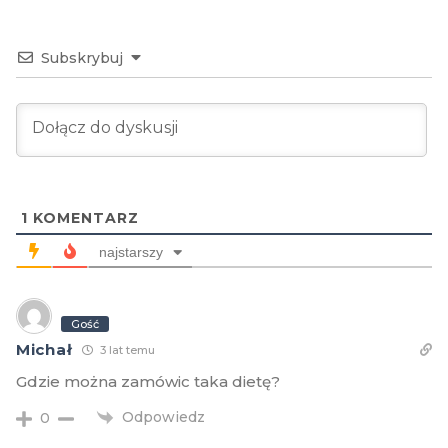
Subskrybuj
1
KOMENTARZ
najstarszy
Gość
Michał
3 lat temu
Gdzie można zamówic taka dietę?
Odpowiedz
0