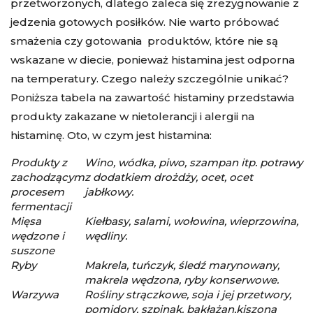
przetworzonych, dlatego zaleca się zrezygnowanie z
jedzenia gotowych posiłków. Nie warto próbować
smażenia czy gotowania produktów, które nie są
wskazane w diecie, ponieważ histamina jest odporna
na temperatury. Czego należy szczególnie unikać?
Poniższa tabela na zawartość histaminy przedstawia
produkty zakazane w nietolerancji i alergii na
histaminę. Oto, w czym jest histamina:
Produkty z
Wino, wódka, piwo, szampan itp. potrawy
zachodzącym
z dodatkiem drożdży, ocet, ocet
procesem
jabłkowy.
fermentacji
Mięsa
Kiełbasy, salami, wołowina, wieprzowina,
wędzone i
wędliny.
suszone
Ryby
Makrela, tuńczyk, śledź marynowany,
makrela wędzona, ryby konserwowe.
Warzywa
Rośliny strączkowe, soja i jej przetwory,
pomidory, szpinak, bakłażan,kiszona