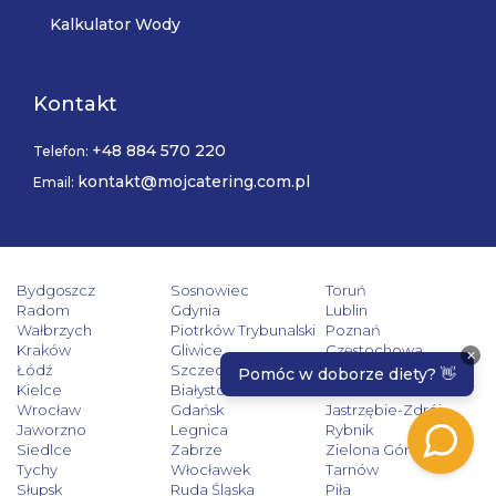
Kalkulator Wody
Kontakt
+48 884 570 220
Telefon:
kontakt@mojcatering.com.pl
Email:
Bydgoszcz
Sosnowiec
Toruń
Radom
Gdynia
Lublin
Wałbrzych
Piotrków Trybunalski
Poznań
Kraków
Gliwice
Częstochowa
Łódź
Szczecin
Rzeszów
Kielce
Białystok
Katowice
Wrocław
Gdańsk
Jastrzębie-Zdrój
Jaworzno
Legnica
Rybnik
Siedlce
Zabrze
Zielona Góra
Tychy
Włocławek
Tarnów
Słupsk
Ruda Śląska
Piła