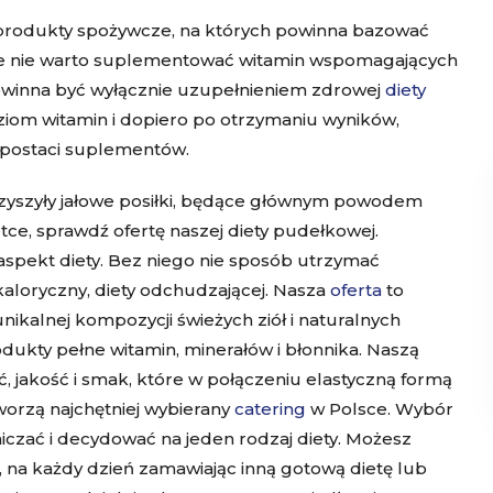
 produkty spożywcze, na których powinna bazować
 że nie warto suplementować witamin wspomagających
owinna być wyłącznie uzupełnieniem zdrowej
diety
ziom witamin i dopiero po otrzymaniu wyników,
w postaci suplementów.
yszyły jałowe posiłki, będące głównym powodem
ce, sprawdź ofertę naszej diety pudełkowej.
aspekt diety. Bez niego nie sposób utrzymać
aloryczny, diety odchudzającej. Nasza
oferta
to
nikalnej kompozycji świeżych ziół i naturalnych
dukty pełne witamin, minerałów i błonnika. Naszą
 jakość i smak, które w połączeniu elastyczną formą
worzą najchętniej wybierany
catering
w Polsce.
Wybór
niczać i decydować na jeden rodzaj diety. Możesz
, na każdy dzień zamawiając inną gotową dietę lub