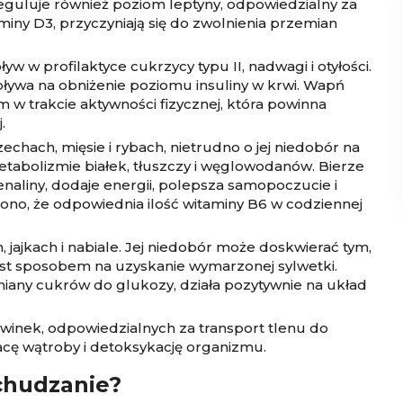
eguluje również poziom leptyny, odpowiedzialny za
iny D3, przyczyniają się do zwolnienia przemian
 w profilaktyce cukrzycy typu II, nadwagi i otyłości.
ywa na obniżenie poziomu insuliny w krwi. Wapń
 trakcie aktywności fizycznej, która powinna
.
echach, mięsie i rybach, nietrudno o jej niedobór na
etabolizmie białek, tłuszczy i węglowodanów. Bierze
enaliny, dodaje energii, polepsza samopoczucie i
no, że odpowiednia ilość witaminy B6 w codziennej
 jajkach i nabiale. Jej niedobór może doskwierać tym,
st sposobem na uzyskanie wymarzonej sylwetki.
iany cukrów do glukozy, działa pozytywnie na układ
inek, odpowiedzialnych za transport tlenu do
cę wątroby i detoksykację organizmu.
chudzanie?