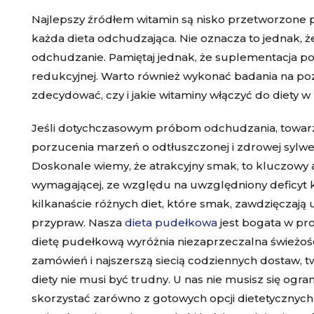
Najlepszy źródłem witamin są nisko przetworzone
każda dieta odchudzająca. Nie oznacza to jednak,
odchudzanie. Pamiętaj jednak, że suplementacja p
redukcyjnej. Warto również wykonać badania na po
zdecydować, czy i jakie witaminy włączyć do diety 
Jeśli dotychczasowym próbom odchudzania, towarz
porzucenia marzeń o odtłuszczonej i zdrowej sylwet
Doskonale wiemy, że atrakcyjny smak, to kluczowy 
wymagającej, ze względu na uwzględniony deficyt k
kilkanaście różnych diet, które smak, zawdzięczają u
przypraw. Nasza
dieta pudełkowa
jest bogata w pro
dietę pudełkową wyróżnia niezaprzeczalna świeżość,
zamówień i najszerszą siecią codziennych dostaw, t
diety
nie musi być trudny. U nas nie musisz się ogra
skorzystać zarówno z gotowych opcji dietetycznych