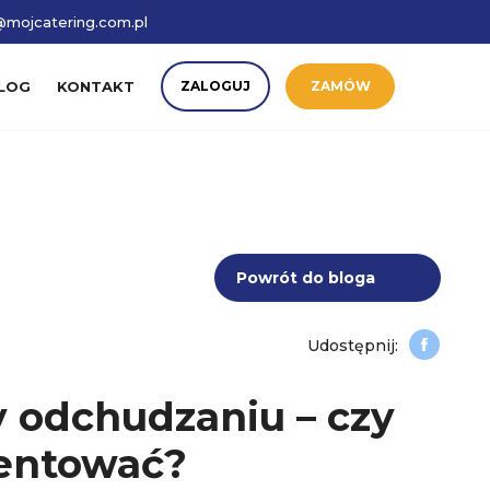
mojcatering.com.pl
LOG
KONTAKT
ZALOGUJ
ZAMÓW
Powrót do bloga
 odchudzaniu – czy
entować?