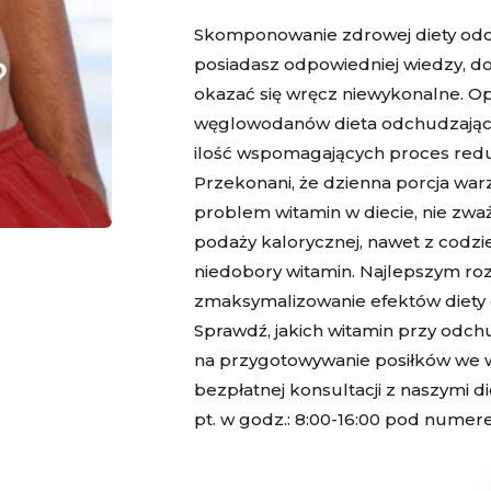
Skomponowanie zdrowej diety odchu
posiadasz odpowiedniej wiedzy, dop
okazać się wręcz niewykonalne. Opró
węglowodanów
dieta odchudzają
ilość wspomagających proces reduk
Przekonani, że dzienna porcja warz
problem witamin w diecie, nie zwa
podaży kalorycznej, nawet z cod
niedobory witamin. Najlepszym roz
zmaksymalizowanie efektów diety o
Sprawdź, jakich witamin przy odch
na przygotowywanie posiłków we wł
bezpłatnej konsultacji z naszymi d
pt. w godz.: 8:00-16:00 pod numer