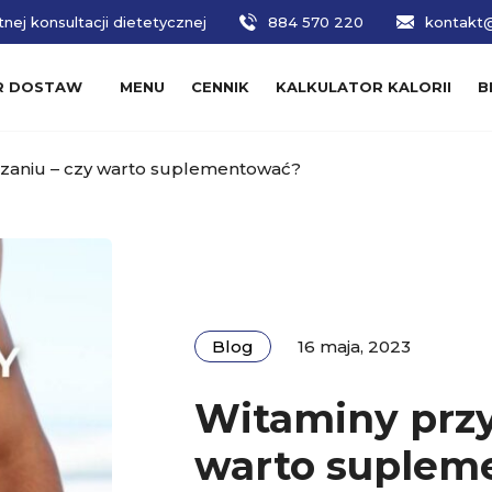
nej konsultacji dietetycznej
884 570 220
kontakt@
R DOSTAW
MENU
CENNIK
KALKULATOR KALORII
B
zaniu – czy warto suplementować?
Blog
16 maja, 2023
Witaminy przy
warto suplem