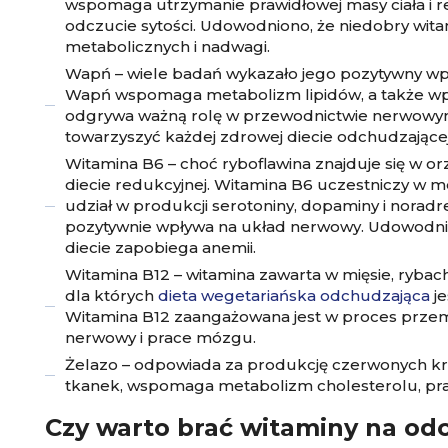
wspomaga utrzymanie prawidłowej masy ciała i r
odczucie sytości. Udowodniono, że niedobry witam
metabolicznych i nadwagi.
Wapń – wiele badań wykazało jego pozytywny wpływ
Wapń wspomaga metabolizm lipidów, a także wpł
odgrywa ważną rolę w przewodnictwie nerwowym w
towarzyszyć każdej zdrowej diecie odchudzającej
Witamina B6 – choć ryboflawina znajduje się w orz
diecie redukcyjnej. Witamina B6 uczestniczy w m
udział w produkcji serotoniny, dopaminy i noradr
pozytywnie wpływa na układ nerwowy. Udowodnio
diecie zapobiega anemii.
Witamina B12 – witamina zawarta w mięsie, rybach,
dla których
dieta wegetariańska odchudzająca
je
Witamina B12 zaangażowana jest w proces przem
nerwowy i prace mózgu.
Żelazo – odpowiada za produkcję czerwonych krw
tkanek, wspomaga metabolizm cholesterolu, pra
Czy warto brać witaminy na od