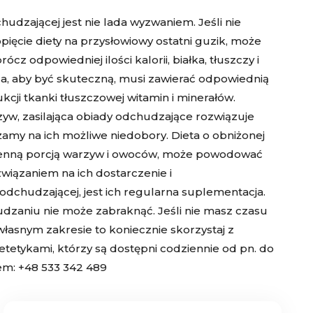
dzającej jest nie lada wyzwaniem. Jeśli nie
ięcie diety na przysłowiowy ostatni guzik, może
cz odpowiedniej ilości kalorii, białka, tłuszczy i
ca
, aby być skuteczną,
musi zawierać odpowiednią
cji tkanki tłuszczowej witamin i minerałów.
yw, zasilająca
obiady odchudzające
rozwiązuje
żamy na ich możliwe niedobory. Dieta o obniżonej
zienną porcją warzyw i owoców, może powodować
wiązaniem na ich dostarczenie i
dchudzającej, jest ich regularna suplementacja.
udzaniu nie może zabraknąć. Jeśli nie masz czasu
asnym zakresie to koniecznie skorzystaj z
ietetykami, którzy są dostępni codziennie od pn. do
em: +48 533 342 489