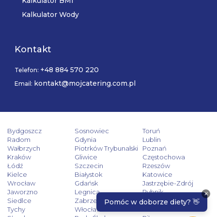
Kalkulator BMI
Kalkulator Wody
Kontakt
+48 884 570 220
Telefon:
kontakt@mojcatering.com.pl
Email:
Bydgoszcz
Sosnowiec
Toruń
Radom
Gdynia
Lublin
Wałbrzych
Piotrków Trybunalski
Poznań
Kraków
Gliwice
Częstochowa
Łódź
Szczecin
Rzeszów
Kielce
Białystok
Katowice
Wrocław
Gdańsk
Jastrzębie-Zdrój
Jaworzno
Legnica
Rybnik
Siedlce
Zabrze
Zielona Góra
Tychy
Włocławek
Tarnów