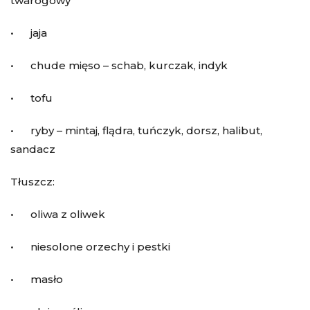
twarogowy
• jaja
• chude mięso – schab, kurczak, indyk
• tofu
• ryby – mintaj, flądra, tuńczyk, dorsz, halibut,
sandacz
Tłuszcz:
• oliwa z oliwek
• niesolone orzechy i pestki
• masło