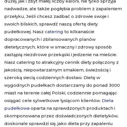
dużej, jak i zbyt małej liczby kalorii, nie tylko sprzyja
nadwadze, ale także pogłębia problem z zapaleniem
przełyku, Jeśli chcesz zadbać o zdrowie swoje i
swoich bliskich, sprawdź naszą ofertę diety
pudełkowej. Nasz
catering
to kilkanaście
dopracowanych i zbilansowanych planów
dietetycznych, które w smaczny i zdrowy sposób
zastąpią niezdrowe przekąski i jedzenie na mieście.
Nasz catering to atrakcyjny
cennik diety
połączony z
jakością, niepowtarzalnym smakiem, świeżością i
szeroką siecią codziennych dostaw. Dietę w
wygodnych pudełkach dostarczamy do ponad 3000
miast na terenie całej Polski, codziennie pomagając
osiągać cele sylwetkowe tysiącom klientów.
Dieta
pudełkowa
oparta na sprawdzonych produktach i
skomponowana przez doświadczonych dietetyków,
doskonale sprawdzi się, jako dieta przy zapaleniu