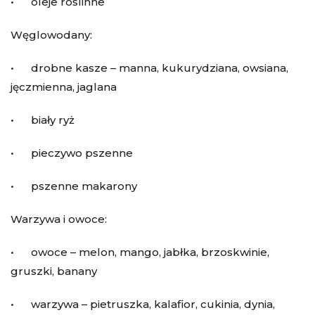
• oleje roślinne
Węglowodany:
• drobne kasze – manna, kukurydziana, owsiana,
jęczmienna, jaglana
• biały ryż
• pieczywo pszenne
• pszenne makarony
Warzywa i owoce:
• owoce – melon, mango, jabłka, brzoskwinie,
gruszki, banany
• warzywa – pietruszka, kalafior, cukinia, dynia,