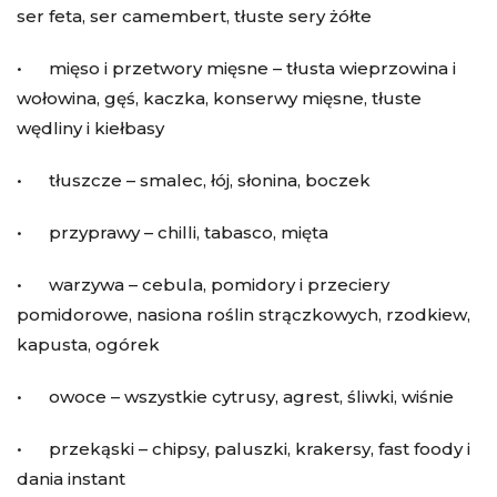
ser feta, ser camembert, tłuste sery żółte
• mięso i przetwory mięsne – tłusta wieprzowina i
wołowina, gęś, kaczka, konserwy mięsne, tłuste
wędliny i kiełbasy
• tłuszcze – smalec, łój, słonina, boczek
• przyprawy – chilli, tabasco, mięta
• warzywa – cebula, pomidory i przeciery
pomidorowe, nasiona roślin strączkowych, rzodkiew,
kapusta, ogórek
• owoce – wszystkie cytrusy, agrest, śliwki, wiśnie
• przekąski – chipsy, paluszki, krakersy, fast foody i
dania instant