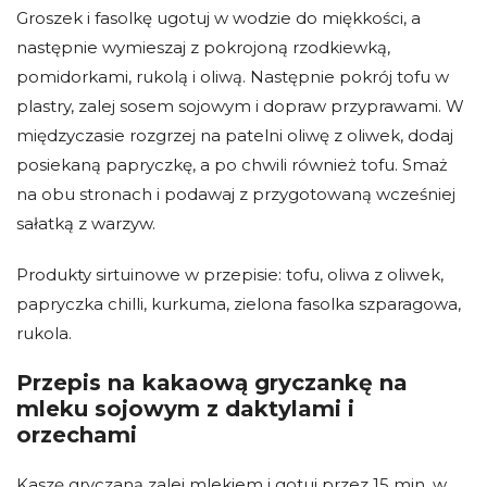
Groszek i fasolkę ugotuj w wodzie do miękkości, a
następnie wymieszaj z pokrojoną rzodkiewką,
pomidorkami, rukolą i oliwą. Następnie pokrój tofu w
plastry, zalej sosem sojowym i dopraw przyprawami. W
międzyczasie rozgrzej na patelni oliwę z oliwek, dodaj
posiekaną papryczkę, a po chwili również tofu. Smaż
na obu stronach i podawaj z przygotowaną wcześniej
sałatką z warzyw.
Produkty sirtuinowe w przepisie: tofu, oliwa z oliwek,
papryczka chilli, kurkuma, zielona fasolka szparagowa,
rukola.
Przepis na kakaową gryczankę na
mleku sojowym z daktylami i
orzechami
Kaszę gryczaną zalej mlekiem i gotuj przez 15 min, w