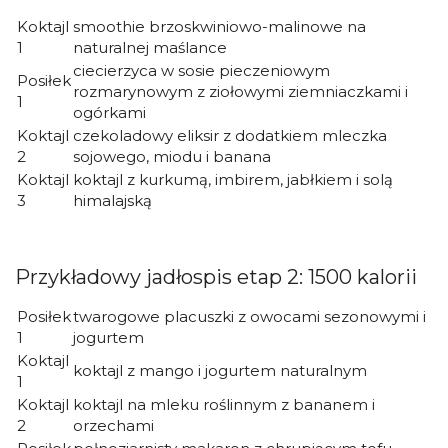
Koktajl
smoothie brzoskwiniowo-malinowe na
1
naturalnej maślance
ciecierzyca w sosie pieczeniowym
Posiłek
rozmarynowym z ziołowymi ziemniaczkami i
1
ogórkami
Koktajl
czekoladowy eliksir z dodatkiem mleczka
2
sojowego, miodu i banana
Koktajl
koktajl z kurkumą, imbirem, jabłkiem i solą
3
himalajską
Przykładowy jadłospis etap 2: 1500 kalorii
Posiłek
twarogowe placuszki z owocami sezonowymi i
1
jogurtem
Koktajl
koktajl z mango i jogurtem naturalnym
1
Koktajl
koktajl na mleku roślinnym z bananem i
2
orzechami