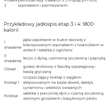
Posiłek
pełnoziarnisty makaron z chrupiącym tofu,
2
szpinakiem i parmezanem
Przykładowy jadłospis etap 3 i 4: 1800
kalorii
jajka zapiekane w bułce razowej z
I
blanszowanym szpinakiem z twarożkiem w
śniadanie
ziołach i sałatka z ogórków
II
leczo z dynią, czerwoną soczewicą i papryką
śniadanie
gulasz drobiowy z fasolką szparagową i
Obiad
kaszą gryczaną
oczyszczający koktajl z węglem
Koktajl 1
aktywowanym na bazie śliwek, daktyli,
cynamonu i płatków owsianych
sałatka z pieczonej dyni z czarną soczewicą,
Kolacja
zielonym groszkiem i bazyliowym pesto