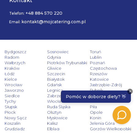
Kontakt
+48 884 570 220
Telefon:
kontakt@mojcatering.com.pl
Email:
Bydgoszcz
Sosnowiec
Toruń
Radom
Gdynia
Lublin
Wałbrzych
Piotrków Trybunalski
Poznań
Kraków
Gliwice
Częstochowa
Łódź
Szczecin
Rzeszów
Kielce
Białystok
Katowice
Wrocław
Gdańsk
Jastrzębie-Zdrój
Jaworzno
Legnica
Rybnik
Siedlce
Zabrze
Zielona Góra
Tychy
Włocławek
Tarnów
Słupsk
Ruda Śląska
Piła
Płock
Olsztyn
Opole
Nowy Sącz
Mysłowice
Konin
Koszalin
Kalisz
Jelenia Góra
Grudziądz
Elbląg
Gorzów Wielkopolski
Dąbrowa Górnicza
Bytom
Chorzów