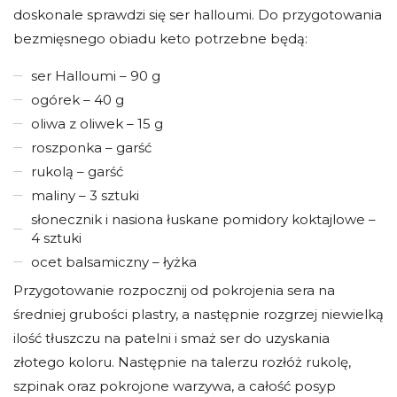
doskonale sprawdzi się ser halloumi. Do przygotowania
bezmięsnego obiadu keto potrzebne będą:
ser Halloumi – 90 g
ogórek – 40 g
oliwa z oliwek – 15 g
roszponka – garść
rukolą – garść
maliny – 3 sztuki
słonecznik i nasiona łuskane pomidory koktajlowe –
4 sztuki
ocet balsamiczny – łyżka
Przygotowanie rozpocznij od pokrojenia sera na
średniej grubości plastry, a następnie rozgrzej niewielką
ilość tłuszczu na patelni i smaż ser do uzyskania
złotego koloru. Następnie na talerzu rozłóż rukolę,
szpinak oraz pokrojone warzywa, a całość posyp