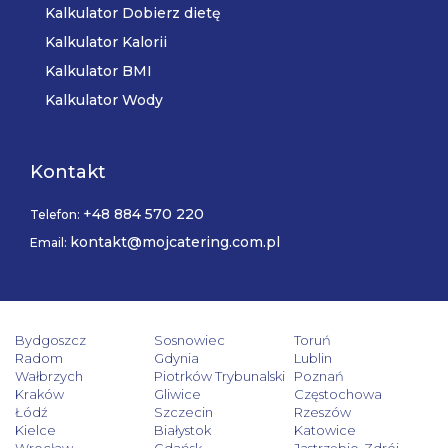
Kalkulator Dobierz dietę
Kalkulator Kalorii
Kalkulator BMI
Kalkulator Wody
Kontakt
+48 884 570 220
Telefon:
kontakt@mojcatering.com.pl
Email:
Bydgoszcz
Sosnowiec
Toruń
Radom
Gdynia
Lublin
Wałbrzych
Piotrków Trybunalski
Poznań
Kraków
Gliwice
Częstochowa
Łódź
Szczecin
Rzeszów
Kielce
Białystok
Katowice
Wrocław
Gdańsk
Jastrzębie-Zdrój