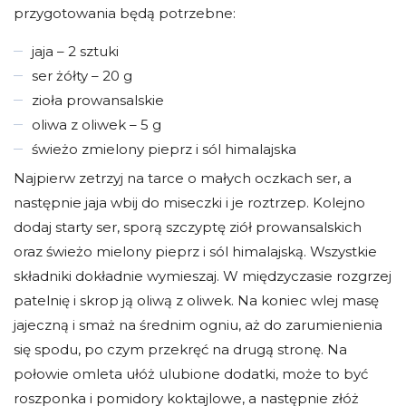
przygotowania będą potrzebne:
jaja – 2 sztuki
ser żółty – 20 g
zioła prowansalskie
oliwa z oliwek – 5 g
świeżo zmielony pieprz i sól himalajska
Najpierw zetrzyj na tarce o małych oczkach ser, a
następnie jaja wbij do miseczki i je roztrzep. Kolejno
dodaj starty ser, sporą szczyptę ziół prowansalskich
oraz świeżo mielony pieprz i sól himalajską. Wszystkie
składniki dokładnie wymieszaj. W międzyczasie rozgrzej
patelnię i skrop ją oliwą z oliwek. Na koniec wlej masę
jajeczną i smaż na średnim ogniu, aż do zarumienienia
się spodu, po czym przekręć na drugą stronę. Na
połowie omleta ułóż ulubione dodatki, może to być
roszponka i pomidory koktajlowe, a następnie złóż